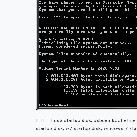
IT
usb startup disk
,
usbden boot etme
startup disk
,
w7 startup disk
,
windows 7 sta