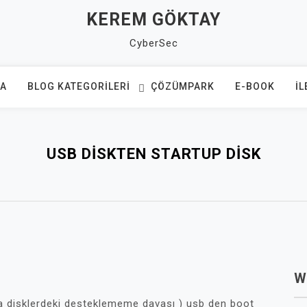
KEREM GÖKTAY
CyberSec
FA
BLOG KATEGORILERI
ÇÖZÜMPARK
E-BOOK
İL
USB DISKTEN STARTUP DISK
W
a disklerdeki desteklememe davası ) usb den boot