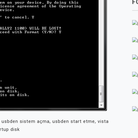
F
,
usbden sistem açma
,
usbden start etme
,
vista
rtup disk