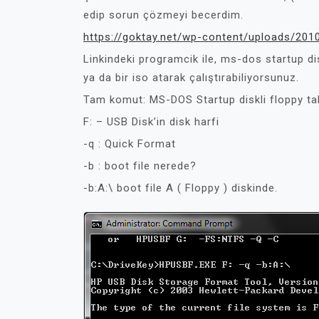
edip sorun çözmeyi becerdim.
https://goktay.net/wp-content/uploads/2010
Linkindeki programcik ile, ms-dos startup dis
ya da bir iso atarak çalıştırabiliyorsunuz.
Tam komut: MS-DOS Startup diskli floppy tak
F: – USB Disk’in disk harfi
-q : Quick Format
-b : boot file nerede?
-b:A:\ boot file A ( Floppy ) diskinde.