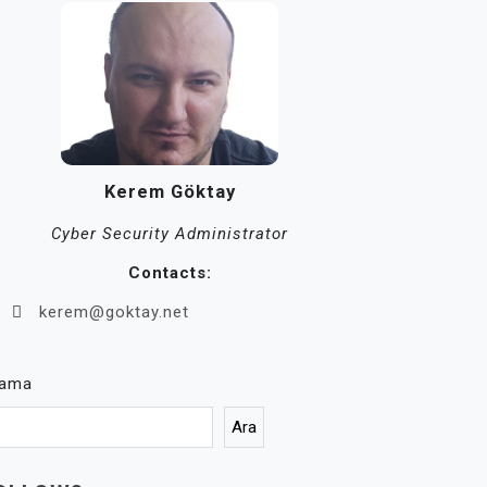
Kerem Göktay
Cyber Security Administrator
Contacts:
kerem@goktay.net
rama
Ara