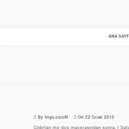
Skip
to
content
ANA SAY
By
ImpLosioN
On
22 Ocak 2010
Çıldırtan ms-dos macerasından sonra, ( Sat