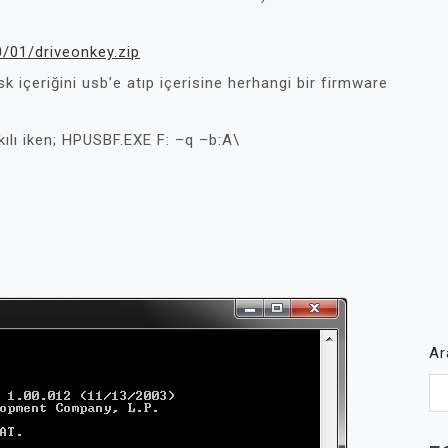
/01/driveonkey.zip
k içeriğini usb’e atıp içerisine herhangi bir firmware
ılı iken; HPUSBF.EXE F: –q –b:A\
A