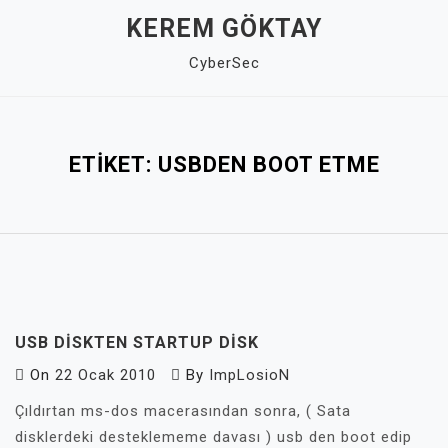
Skip
KEREM GÖKTAY
to
CyberSec
content
Close
Menu
ETIKET:
USBDEN BOOT ETME
USB DISKTEN STARTUP DISK
On
22 Ocak 2010
By
ImpLosioN
Çıldırtan ms-dos macerasından sonra, ( Sata
disklerdeki desteklememe davası ) usb den boot edip