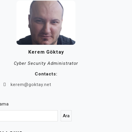
Kerem Göktay
Cyber Security Administrator
Contacts:
kerem@goktay.net
rama
Ara