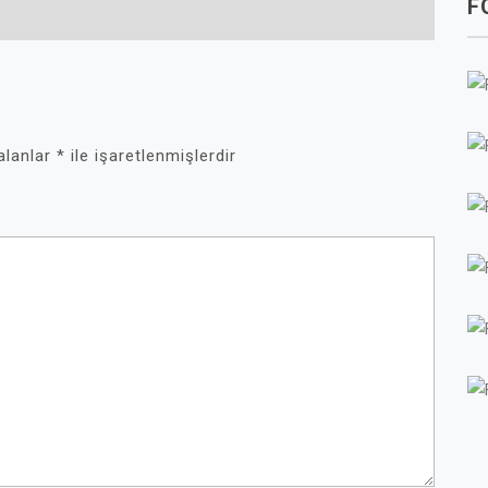
F
 alanlar
*
ile işaretlenmişlerdir