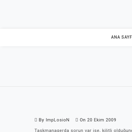
Skip
to
content
ANA SAY
By
ImpLosioN
On
20 Ekim 2009
Taskmanagerda sorun var ise, kilitli olduğund