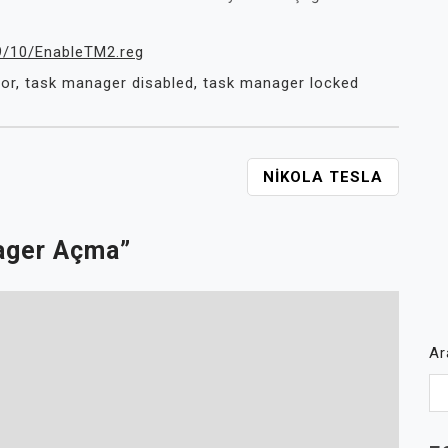
9/10/EnableTM2.reg
tor
,
task manager disabled
,
task manager locked
NIKOLA TESLA
ager Açma
”
A