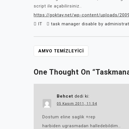
script ile açabilirsiniz..
https://goktay.net/wp-content/uploads/200
IT
task manager disable by administra
YAZI
AMVO TEMIZLEYICI
GEZINMESI
One Thought On “
Taskman
Behcet
dedi ki:
05 Kasım 2011, 11:54
Dostum eline saglik +rep
harbiden ugrasmadan halledebildim…