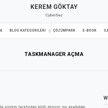
KEREM GÖKTAY
CyberSec
FA
BLOG KATEGORILERI
ÇÖZÜMPARK
E-BOOK
İL
TASKMANAGER AÇMA
W
a sistem tarafından kilitli deniyor ise aşağıdaki