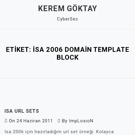
Skip
KEREM GÖKTAY
to
CyberSec
content
Close
Menu
ETIKET:
ISA 2006 DOMAIN TEMPLATE
BLOCK
ISA URL SETS
On
24 Haziran 2011
By
ImpLosioN
Isa 2006 için hazırladığım url set örneği. Kolayca