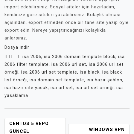
import edebilirsiniz. Sosyal siteler için hazırladım,
kendinize göre siteleri yazabilirsiniz. Kolaylık olması
açısından, export etmeden önce bir tane site yazıp öyle
export edin. Nereye yapıştırıcağınızı kolaylıkla
anlarsınız.
Dosya indir
IT
isa 2006
,
isa 2006 domain template block
,
isa
2006 filter template
,
isa 2006 url set
,
isa 2006 url set
örneği
,
isa 2006 url set template
,
isa black
,
isa black
list örneği
,
isa domain set template
,
isa hazır şablon
,
isa hazır site yasak
,
isa url set
,
isa url set örneği
,
isa
yasaklama
YAZI
CENTOS 5 REPO
WINDOWS VPN
GEZINMESI
GÜNCEL