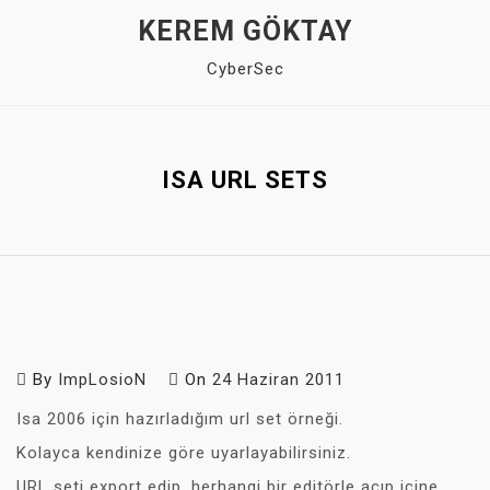
Skip
KEREM GÖKTAY
to
CyberSec
content
Close
Menu
ISA URL SETS
By
ImpLosioN
On
24 Haziran 2011
Isa 2006 için hazırladığım url set örneği.
Kolayca kendinize göre uyarlayabilirsiniz.
URL seti export edip, herhangi bir editörle açıp içine