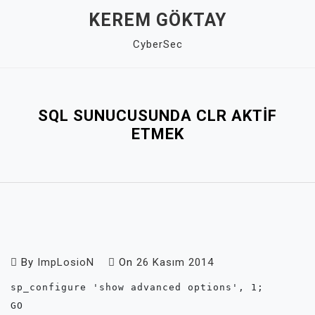
Skip
KEREM GÖKTAY
to
CyberSec
content
Close
Menu
SQL SUNUCUSUNDA CLR AKTIF
ETMEK
By
ImpLosioN
On
26 Kasım 2014
sp_configure 'show advanced options', 1;

GO
