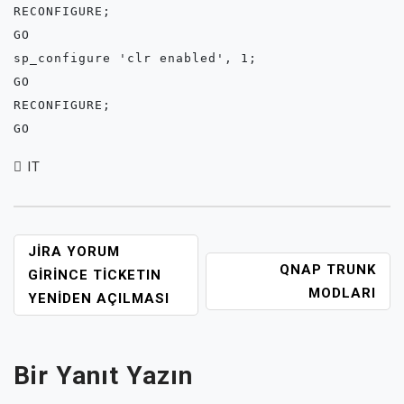
RECONFIGURE;

GO

sp_configure 'clr enabled', 1;

GO

RECONFIGURE;

GO
IT
YAZI
JIRA YORUM
QNAP TRUNK
GEZINMESI
GIRINCE TICKETIN
MODLARI
YENIDEN AÇILMASI
Bir Yanıt Yazın