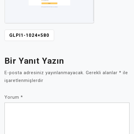
YAZI
GLPI1-1024×580
GEZINMESI
Bir Yanıt Yazın
E-posta adresiniz yayınlanmayacak.
Gerekli alanlar
*
ile
işaretlenmişlerdir
Yorum
*