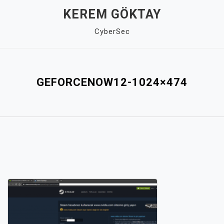
Skip
KEREM GÖKTAY
to
CyberSec
content
Close
Menu
GEFORCENOW12-1024×474