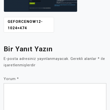
YAZI
GEFORCENOW12-
GEZINMESI
1024×474
Bir Yanıt Yazın
E-posta adresiniz yayınlanmayacak.
Gerekli alanlar
*
ile
işaretlenmişlerdir
Yorum
*