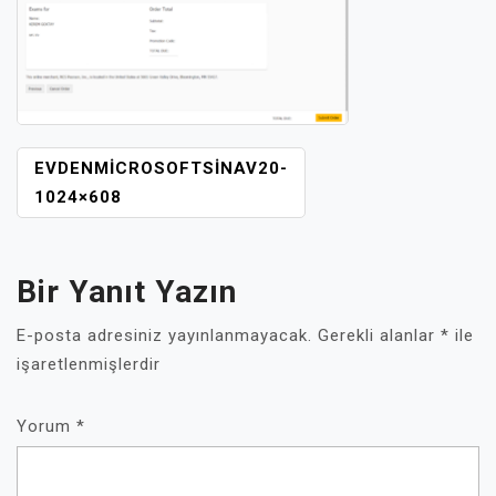
YAZI
EVDENMICROSOFTSINAV20-
GEZINMESI
1024×608
Bir Yanıt Yazın
E-posta adresiniz yayınlanmayacak.
Gerekli alanlar
*
ile
işaretlenmişlerdir
Yorum
*