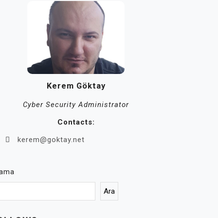
Kerem Göktay
Cyber Security Administrator
Contacts:
kerem@goktay.net
rama
Ara