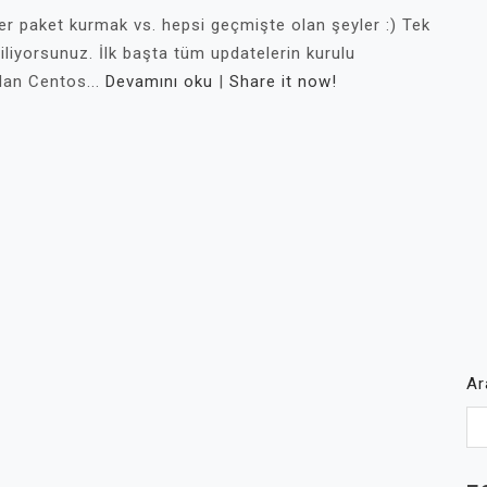
ker paket kurmak vs. hepsi geçmişte olan şeyler :) Tek
iliyorsunuz. İlk başta tüm updatelerin kurulu
dan Centos...
Devamını oku
|
Share it now!
A