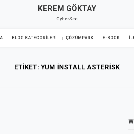
KEREM GÖKTAY
CyberSec
FA
BLOG KATEGORILERI
ÇÖZÜMPARK
E-BOOK
İL
ETIKET:
YUM INSTALL ASTERISK
W