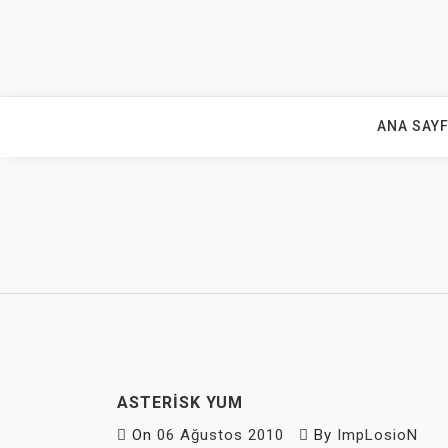
Skip
to
content
ANA SAY
ASTERISK YUM
On
06 Ağustos 2010
By
ImpLosioN