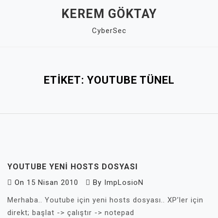
Skip
KEREM GÖKTAY
to
CyberSec
content
Close
Menu
ETIKET:
YOUTUBE TÜNEL
YOUTUBE YENI HOSTS DOSYASI
On
15 Nisan 2010
By
ImpLosioN
Merhaba.. Youtube için yeni hosts dosyası.. XP’ler için
direkt; başlat -> çalıştır -> notepad