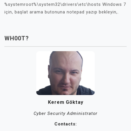
%systemroot%\system32\drivers\etc\hosts Windows 7
için, başlat arama butonuna notepad yazıp bekleyin,.
WH00T?
Kerem Göktay
Cyber Security Administrator
Contacts: