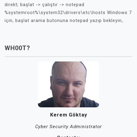
direkt; başlat -> çalıştır -> notepad
%systemroot%\system32\drivers\etc\hosts Windows 7
için, başlat arama butonuna notepad yazıp bekleyin,.
WH00T?
Kerem Göktay
Cyber Security Administrator