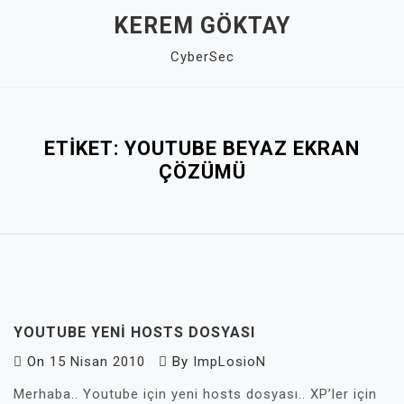
Skip
KEREM GÖKTAY
to
CyberSec
content
Close
Menu
ETIKET:
YOUTUBE BEYAZ EKRAN
ÇÖZÜMÜ
YOUTUBE YENI HOSTS DOSYASI
On
15 Nisan 2010
By
ImpLosioN
Merhaba.. Youtube için yeni hosts dosyası.. XP’ler için