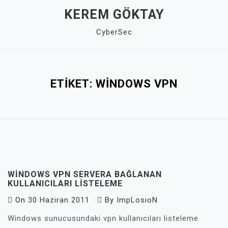
Skip
KEREM GÖKTAY
to
CyberSec
content
Close
Menu
ETIKET:
WINDOWS VPN
WINDOWS VPN SERVERA BAĞLANAN
KULLANICILARI LISTELEME
On
30 Haziran 2011
By
ImpLosioN
Windows sunucusundaki vpn kullanıcıları listeleme