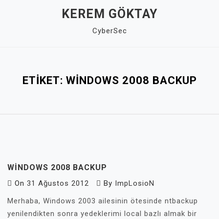
Skip
KEREM GÖKTAY
to
CyberSec
content
Close
Menu
ETIKET:
WINDOWS 2008 BACKUP
WINDOWS 2008 BACKUP
On
31 Ağustos 2012
By
ImpLosioN
Merhaba, Windows 2003 ailesinin ötesinde ntbackup
yenilendikten sonra yedeklerimi local bazlı almak bir