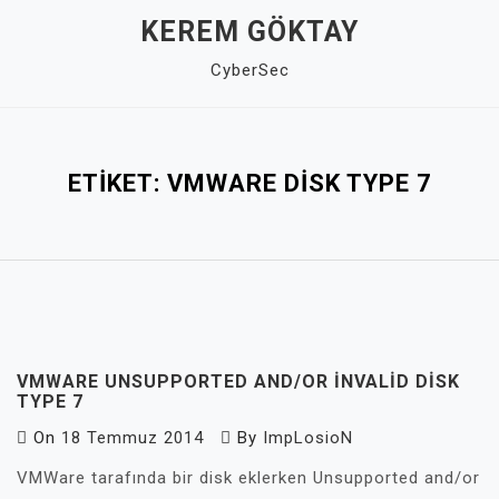
Skip
KEREM GÖKTAY
to
CyberSec
content
Close
Menu
ETIKET:
VMWARE DISK TYPE 7
VMWARE UNSUPPORTED AND/OR INVALID DISK
TYPE 7
On
18 Temmuz 2014
By
ImpLosioN
VMWare tarafında bir disk eklerken Unsupported and/or