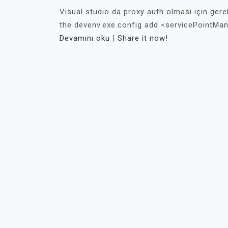
Visual studio da proxy auth olması için ger
the devenv.exe.config add <servicePointMana
Devamını oku
|
Share it now!