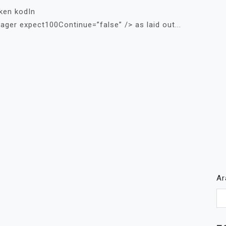
eken kodIn
ger expect100Continue=”false” /> as laid out...
A