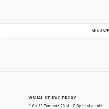
Skip
to
content
ANA SAY
VISUAL STUDIO PROXY
On
22 Temmuz 2013
By
ImpLosioN