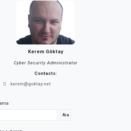
Kerem Göktay
Cyber Security Administrator
Contacts:
kerem@goktay.net
rama
Ara