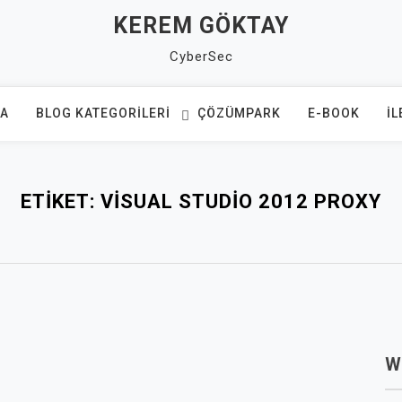
KEREM GÖKTAY
CyberSec
FA
BLOG KATEGORILERI
ÇÖZÜMPARK
E-BOOK
İL
ETIKET:
VISUAL STUDIO 2012 PROXY
W