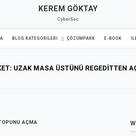
KEREM GÖKTAY
CyberSec
FA
BLOG KATEGORILERI
ÇÖZÜMPARK
E-BOOK
İL
KET:
UZAK MASA ÜSTÜNÜ REGEDITTEN 
KTOPUNU AÇMA
W