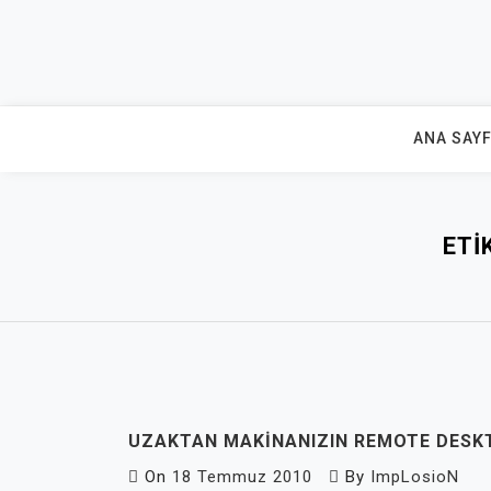
Skip
to
content
ANA SAY
ETI
UZAKTAN MAKINANIZIN REMOTE DES
On
18 Temmuz 2010
By
ImpLosioN