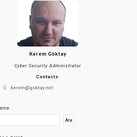
Kerem Göktay
Cyber Security Administrator
Contacts:
kerem@goktay.net
rama
Ara