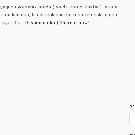
yagi oluyorsaniz arada ( ya da zorunluluktan) arada
k bir makinadan, kendi makinanizin remote desktopunu
iyor. İlk...
Devamını oku
|
Share it now!
A