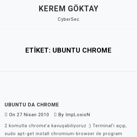
Skip
KEREM GÖKTAY
to
CyberSec
content
Close
Menu
ETIKET:
UBUNTU CHROME
UBUNTU DA CHROME
On
27 Nisan 2010
By
ImpLosioN
2 komutla chrome’a kavuşabiliyoruz :) Terminal’i açıp,
sudo apt-get install chromium-browser ile program