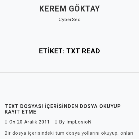
Skip
KEREM GÖKTAY
to
CyberSec
content
Close
Menu
ETIKET:
TXT READ
TEXT DOSYASI IÇERISINDEN DOSYA OKUYUP
KAYIT ETME
On
20 Aralık 2011
By
ImpLosioN
Bir dosya içerisindeki tüm dosya yollarını okuyup, onları