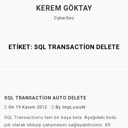
Skip
KEREM GÖKTAY
to
CyberSec
content
Close
Menu
ETIKET:
SQL TRANSACTION DELETE
SQL TRANSACTION AUTO DELETE
On
19 Kasım 2012
By
ImpLosioN
SQL Transaction’u tam bir başa bela. Aşağıdaki kodu
job olarak ekleyip çalışmasını sağlayabilirsiniz. XX