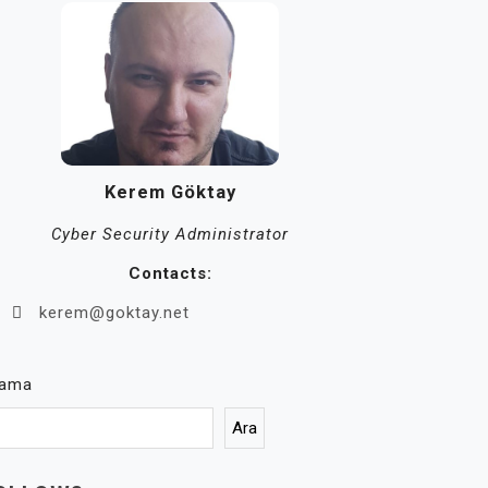
Kerem Göktay
Cyber Security Administrator
Contacts:
kerem@goktay.net
rama
Ara