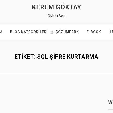
KEREM GÖKTAY
CyberSec
FA
BLOG KATEGORILERI
ÇÖZÜMPARK
E-BOOK
İL
ETIKET:
SQL ŞIFRE KURTARMA
W