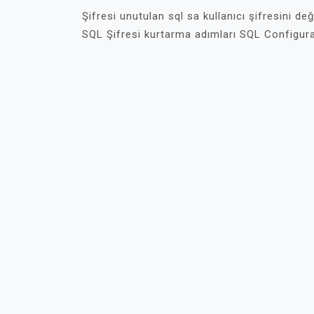
Şifresi unutulan sql sa kullanıcı şifresini de
SQL Şifresi kurtarma adımları SQL Configura