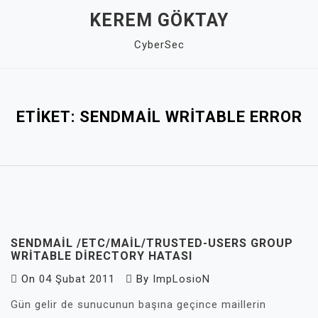
Skip
KEREM GÖKTAY
to
CyberSec
content
Close
Menu
ETIKET:
SENDMAIL WRITABLE ERROR
SENDMAIL /ETC/MAIL/TRUSTED-USERS GROUP
WRITABLE DIRECTORY HATASI
On
04 Şubat 2011
By
ImpLosioN
Gün gelir de sunucunun başına geçince maillerin