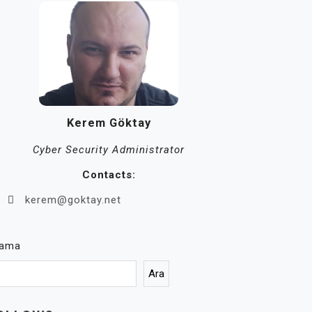
Kerem Göktay
Cyber Security Administrator
Contacts:
kerem@goktay.net
rama
Ara