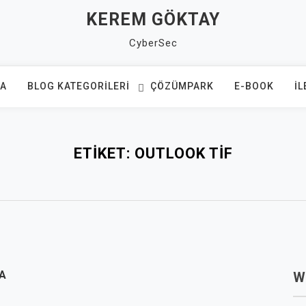
KEREM GÖKTAY
CyberSec
FA
BLOG KATEGORILERI
ÇÖZÜMPARK
E-BOOK
İL
ETIKET:
OUTLOOK TIF
A
W