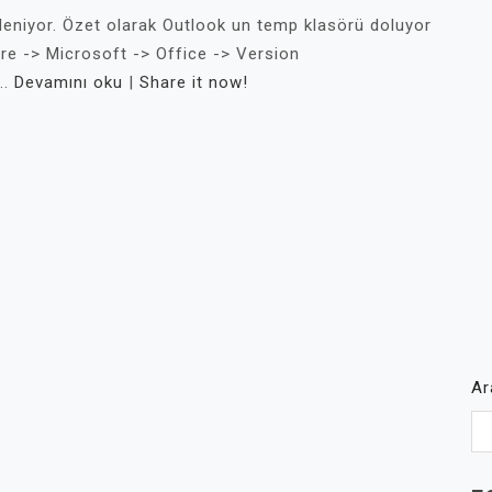
leniyor. Özet olarak Outlook un temp klasörü doluyor
e -> Microsoft -> Office -> Version
..
Devamını oku
|
Share it now!
A