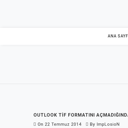
Skip
to
content
ANA SAY
OUTLOOK TIF FORMATINI AÇMADIĞIND
On
22 Temmuz 2014
By
ImpLosioN