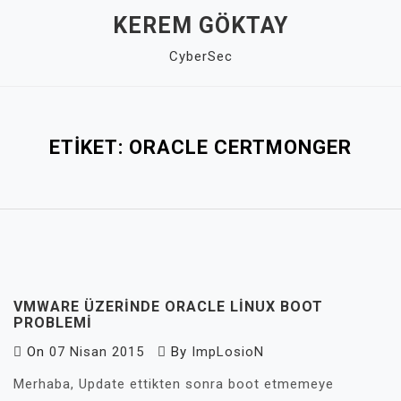
Skip
KEREM GÖKTAY
to
CyberSec
content
Close
Menu
ETIKET:
ORACLE CERTMONGER
VMWARE ÜZERINDE ORACLE LINUX BOOT
PROBLEMI
On
07 Nisan 2015
By
ImpLosioN
Merhaba, Update ettikten sonra boot etmemeye