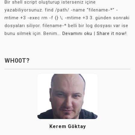
Bir shell script oluşturup isterseniz içine
yazabiliyorsunuz. find /path/ -name “filename-*” -
mtime +3 -exec rm -f {} \; -mtime +3 3. günden sonraki
dosyaları siliyor. filename-* belli bir log dosyası var ise
bunu silmek için. Benim...
Devamını oku
|
Share it now!
WH00T?
Kerem Göktay