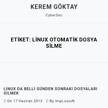
Skip
KEREM GÖKTAY
to
CyberSec
content
Close
Menu
ETIKET:
LINUX OTOMATIK DOSYA
SILME
LINUX DA BELLI GÜNDEN SONRAKI DOSYALARI
SILMEK
On
17 Haziran 2013
By
ImpLosioN