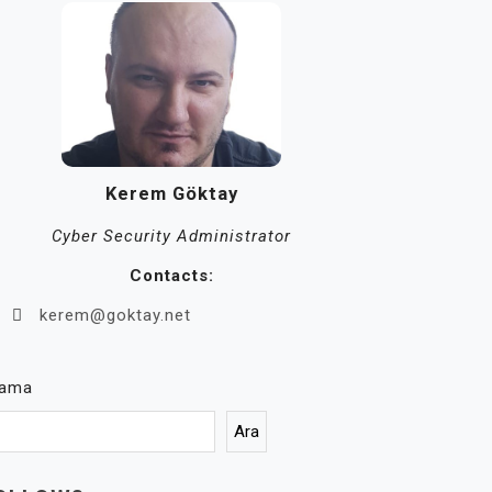
Kerem Göktay
Cyber Security Administrator
Contacts:
kerem@goktay.net
rama
Ara