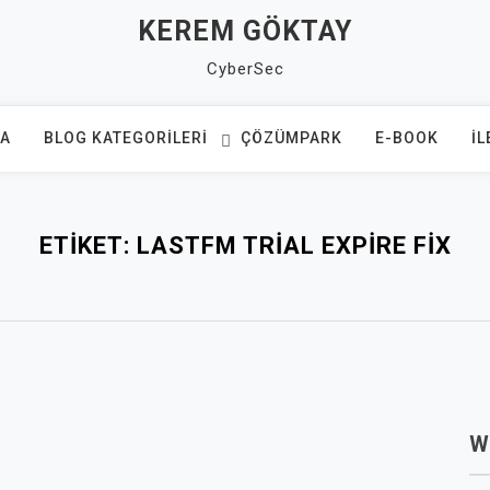
KEREM GÖKTAY
CyberSec
FA
BLOG KATEGORILERI
ÇÖZÜMPARK
E-BOOK
İL
ETIKET:
LASTFM TRIAL EXPIRE FIX
W