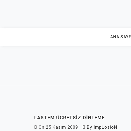
Skip
to
content
ANA SAY
LASTFM ÜCRETSIZ DINLEME
On
25 Kasım 2009
By
ImpLosioN