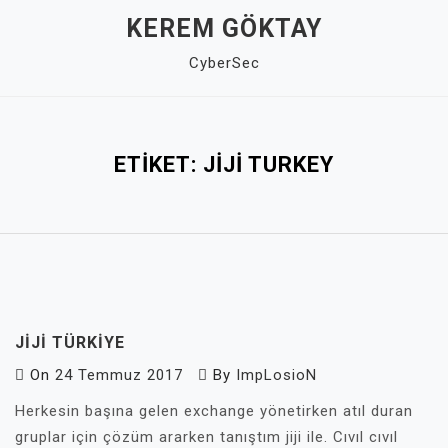
Skip
KEREM GÖKTAY
to
CyberSec
content
Close
Menu
ETIKET:
JIJI TURKEY
JIJI TÜRKIYE
On
24 Temmuz 2017
By
ImpLosioN
Herkesin başına gelen exchange yönetirken atıl duran
gruplar için çözüm ararken tanıştım jiji ile. Cıvıl cıvıl