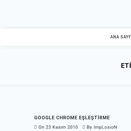
Skip
to
content
ANA SAY
ET
GOOGLE CHROME EŞLEŞTIRME
On
23 Kasım 2010
By
ImpLosioN