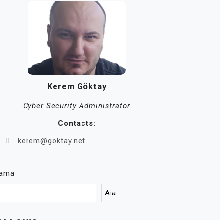
Kerem Göktay
Cyber Security Administrator
Contacts:
kerem@goktay.net
rama
Ara