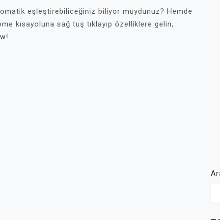
otomatik eşleştirebiliceğiniz biliyor muydunuz? Hemde
me kısayoluna sağ tuş tıklayıp özelliklere gelin,
ow!
A