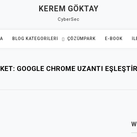
KEREM GÖKTAY
CyberSec
FA
BLOG KATEGORILERI
ÇÖZÜMPARK
E-BOOK
İL
IKET:
GOOGLE CHROME UZANTI EŞLEŞTI
W