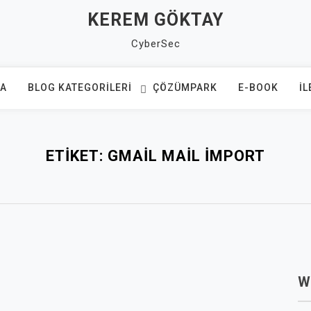
KEREM GÖKTAY
CyberSec
FA
BLOG KATEGORILERI
ÇÖZÜMPARK
E-BOOK
İL
ETIKET:
GMAIL MAIL IMPORT
W