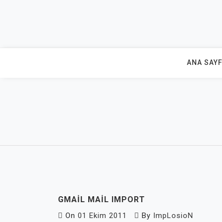
Skip
to
content
ANA SAY
GMAIL MAIL IMPORT
On
01 Ekim 2011
By
ImpLosioN