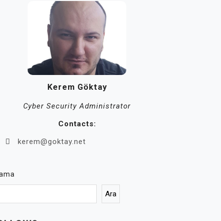
Kerem Göktay
Cyber Security Administrator
Contacts:
kerem@goktay.net
rama
Ara