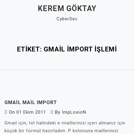
Skip
KEREM GÖKTAY
to
CyberSec
content
Close
Menu
ETIKET:
GMAIL IMPORT IŞLEMI
GMAIL MAIL IMPORT
On
01 Ekim 2011
By
ImpLosioN
Gmail için, txt halindeki e-maillerinizi içeri almanız için
küçük bir formül hazırladım. P kolonuna maillerinizi