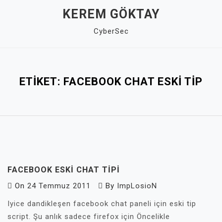
Skip
KEREM GÖKTAY
to
CyberSec
content
Close
Menu
ETIKET:
FACEBOOK CHAT ESKI TIP
FACEBOOK ESKI CHAT TIPI
On
24 Temmuz 2011
By
ImpLosioN
Iyice dandikleşen facebook chat paneli için eski tip
script. Şu anlık sadece firefox için Öncelikle