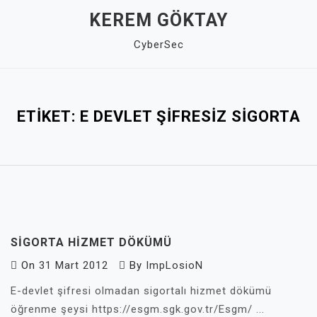
Skip
KEREM GÖKTAY
to
CyberSec
content
Close
Menu
ETIKET:
E DEVLET ŞIFRESIZ SIGORTA
SIGORTA HIZMET DÖKÜMÜ
On
31 Mart 2012
By
ImpLosioN
E-devlet şifresi olmadan sigortalı hizmet dökümü
öğrenme şeysi https://esgm.sgk.gov.tr/Esgm/ ...