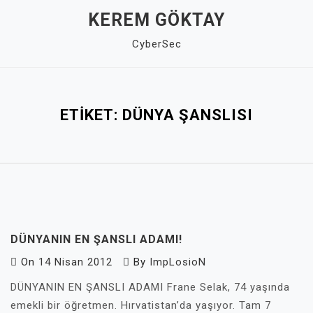
Skip
KEREM GÖKTAY
to
CyberSec
content
Close
Menu
ETIKET:
DÜNYA ŞANSLISI
DÜNYANIN EN ŞANSLI ADAMI!
On
14 Nisan 2012
By
ImpLosioN
DÜNYANIN EN ŞANSLI ADAMI Frane Selak, 74 yaşında
emekli bir öğretmen. Hırvatistan’da yaşıyor. Tam 7