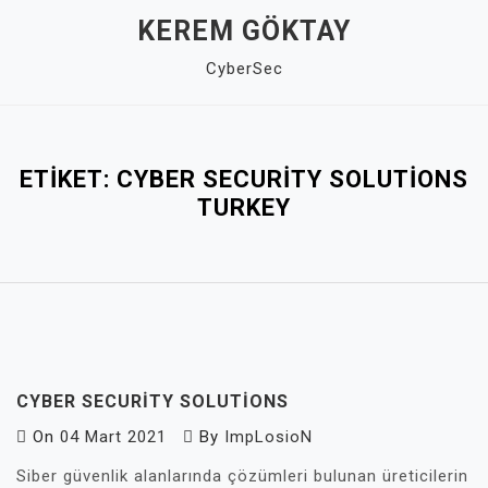
Skip
KEREM GÖKTAY
to
CyberSec
content
Close
Menu
ETIKET:
CYBER SECURITY SOLUTIONS
TURKEY
CYBER SECURITY SOLUTIONS
On
04 Mart 2021
By
ImpLosioN
Siber güvenlik alanlarında çözümleri bulunan üreticilerin