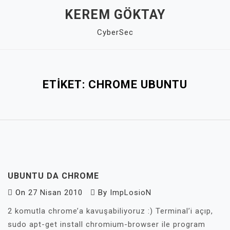
Skip
KEREM GÖKTAY
to
CyberSec
content
Close
Menu
ETIKET:
CHROME UBUNTU
UBUNTU DA CHROME
On
27 Nisan 2010
By
ImpLosioN
2 komutla chrome’a kavuşabiliyoruz :) Terminal’i açıp,
sudo apt-get install chromium-browser ile program