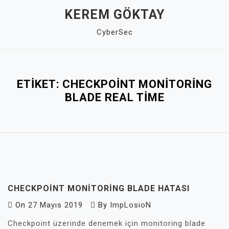
Skip
KEREM GÖKTAY
to
CyberSec
content
Close
Menu
ETIKET:
CHECKPOINT MONITORING
BLADE REAL TIME
CHECKPOINT MONITORING BLADE HATASI
On
27 Mayıs 2019
By
ImpLosioN
Checkpoint üzerinde denemek için monitoring blade