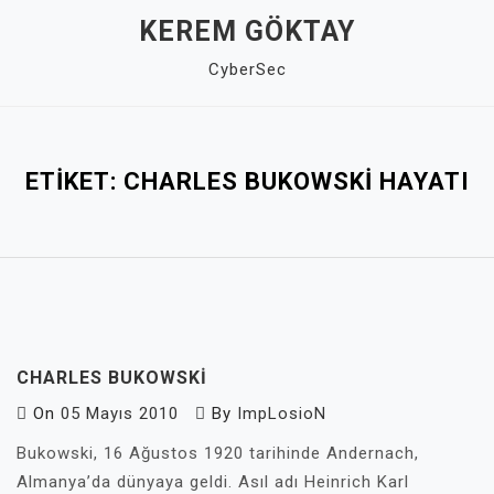
Skip
KEREM GÖKTAY
to
CyberSec
content
Close
Menu
ETIKET:
CHARLES BUKOWSKI HAYATI
CHARLES BUKOWSKI
On
05 Mayıs 2010
By
ImpLosioN
Bukowski, 16 Ağustos 1920 tarihinde Andernach,
Almanya’da dünyaya geldi. Asıl adı Heinrich Karl