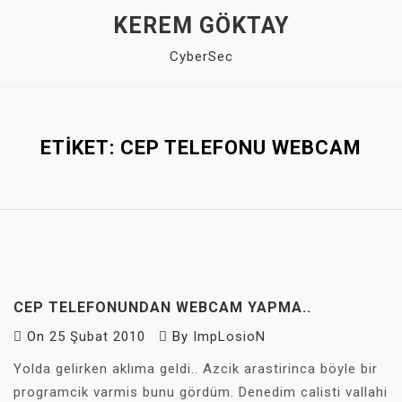
Skip
KEREM GÖKTAY
to
CyberSec
content
Close
Menu
ETIKET:
CEP TELEFONU WEBCAM
CEP TELEFONUNDAN WEBCAM YAPMA..
On
25 Şubat 2010
By
ImpLosioN
Yolda gelirken aklıma geldi.. Azcik arastirinca böyle bir
programcik varmis bunu gördüm. Denedim calisti vallahi