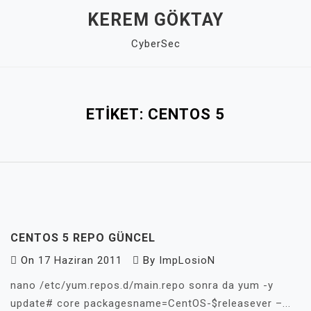
Skip
KEREM GÖKTAY
to
CyberSec
content
Close
Menu
ETIKET:
CENTOS 5
CENTOS 5 REPO GÜNCEL
On
17 Haziran 2011
By
ImpLosioN
nano /etc/yum.repos.d/main.repo sonra da yum -y
update# core packagesname=CentOS-$releasever –...