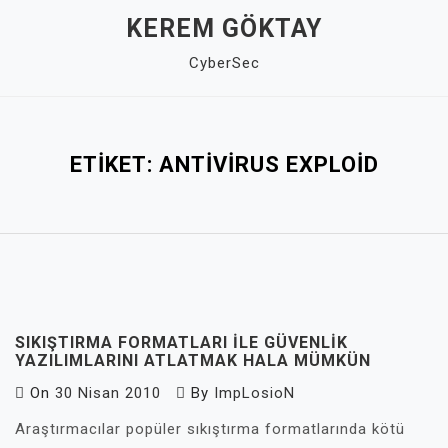
Skip
KEREM GÖKTAY
to
CyberSec
content
Close
Menu
ETIKET:
ANTIVIRUS EXPLOID
SIKIŞTIRMA FORMATLARI ILE GÜVENLIK
YAZILIMLARINI ATLATMAK HALA MÜMKÜN
On
30 Nisan 2010
By
ImpLosioN
Araştırmacılar popüler sıkıştırma formatlarında kötü