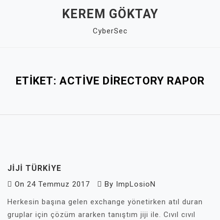
Skip
KEREM GÖKTAY
to
CyberSec
content
Close
Menu
ETIKET:
ACTIVE DIRECTORY RAPOR
JIJI TÜRKIYE
On
24 Temmuz 2017
By
ImpLosioN
Herkesin başına gelen exchange yönetirken atıl duran
gruplar için çözüm ararken tanıştım jiji ile. Cıvıl cıvıl