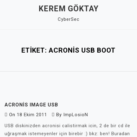
Skip
KEREM GÖKTAY
to
CyberSec
content
Close
Menu
ETIKET:
ACRONIS USB BOOT
ACRONIS IMAGE USB
On
18 Ekim 2011
By
ImpLosioN
USB diskinizden acronisi calistirmak icin, 2 de bir cd ile
uğraşmak istemeyenler için birebir :) bkz: ben! Buradan