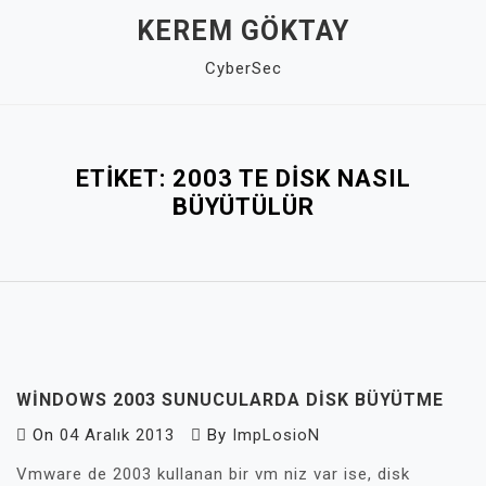
Skip
KEREM GÖKTAY
to
CyberSec
content
Close
Menu
ETIKET:
2003 TE DISK NASIL
BÜYÜTÜLÜR
WINDOWS 2003 SUNUCULARDA DISK BÜYÜTME
On
04 Aralık 2013
By
ImpLosioN
Vmware de 2003 kullanan bir vm niz var ise, disk