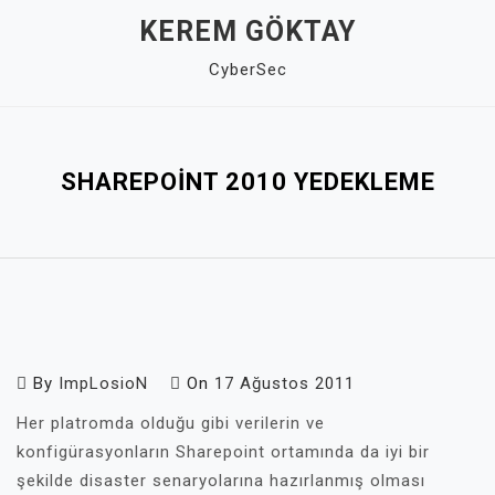
Skip
KEREM GÖKTAY
to
CyberSec
content
Close
Menu
SHAREPOINT 2010 YEDEKLEME
By
ImpLosioN
On
17 Ağustos 2011
Her platromda olduğu gibi verilerin ve
konfigürasyonların Sharepoint ortamında da iyi bir
şekilde disaster senaryolarına hazırlanmış olması