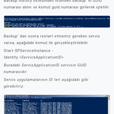
Backup history listesinden istenilen backup’ in GUID
numarası alınır ve komut guid numarası girilerek işletilir.
Backup’ dan sonra restart etmemiz gereken servis
varsa, aşağıdaki komut ile gerçekleştirilebilir.
Start-SPServiceInstance -
Identity
<ServiceApplicationID>
Buradaki ServisApplicationID servisin GUID
numarasıdır.
Servis uygulamalarının ID leri aşağıdaki gibi
görebiliriz.