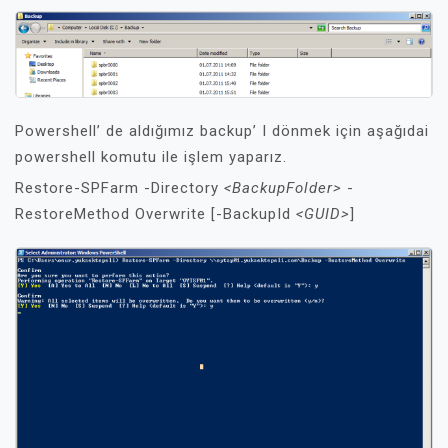
Powershell’ de aldığımız backup’ I dönmek için aşağıdai
powershell komutu ile işlem yaparız.
Restore-SPFarm -Directory
<BackupFolder>
-
RestoreMethod Overwrite [-BackupId
<GUID>
]