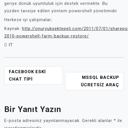
geriye dönük uyumluluk için destek vermekte. Bu
yüzden tavsiye edilen yöntem powershell yönetimidir.
Herkeze iyi çalışmalar;
Kaynak:
http://onuryuksektepeli.com/2011/07/01/sharepo
2010-powershell-farm-backup-restore/
IT
YAZI
FACEBOOK ESKI
MSSQL BACKUP
GEZINMESI
CHAT TIPI
ÜCRETSIZ ARAÇ
Bir Yanıt Yazın
E-posta adresiniz yayınlanmayacak.
Gerekli alanlar
*
ile