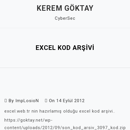
Skip
KEREM GÖKTAY
to
CyberSec
content
Close
Menu
EXCEL KOD ARŞIVI
By
ImpLosioN
On
14 Eylül 2012
excel.web.tr nin hazırlamış olduğu excel kod arşivi..
https://goktay.net/wp-
content/uploads/2012/09/son_kod_arsiv_3097_kod.zip