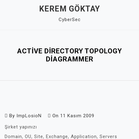
Skip
KEREM GÖKTAY
to
CyberSec
content
Close
Menu
ACTIVE DIRECTORY TOPOLOGY
DIAGRAMMER
By
ImpLosioN
On
11 Kasım 2009
Şirket yapınızı
Domain, OU, Site, Exchange, Application, Servers