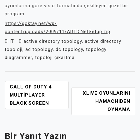
ayrımlarına göre visio formatında şekilleyen güzel bir
program
https://goktay.net/wp-
content/uploads/2009/11/ADTD.NetSetup.zip
IT
active directory topology
,
active directory
topoloji
,
ad topology
,
dc topology
,
topology
diagrammer
,
topoloji çıkartma
YAZI
CALL OF DUTY 4
XLIVE OYUNLARINI
GEZINMESI
MULTIPLAYER
HAMACHIDEN
BLACK SCREEN
OYNAMA
Bir Yanıt Yazın